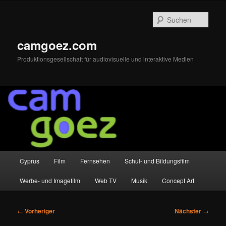
Zum
primären
Such
Inhalt
springen
camgoez.com
Produktionsgesellschaft für audiovisuelle und interaktive Medien
Hauptmenü
Cyprus
Film
Fernsehen
Schul- und Bildungsfilm
Werbe- und Imagefilm
Web TV
Musik
Concept Art
Beitragsnavigation
←
Vorheriger
Nächster
→