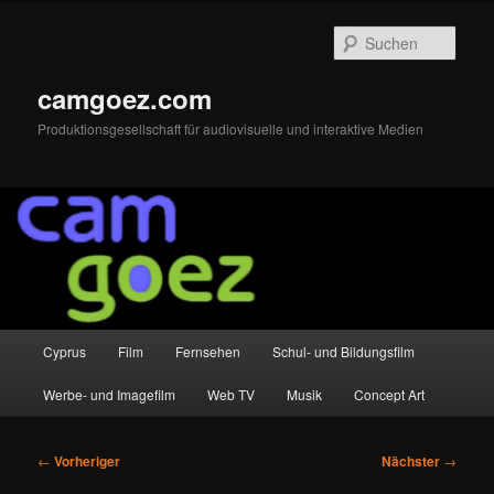
Zum
primären
Such
Inhalt
springen
camgoez.com
Produktionsgesellschaft für audiovisuelle und interaktive Medien
Hauptmenü
Cyprus
Film
Fernsehen
Schul- und Bildungsfilm
Werbe- und Imagefilm
Web TV
Musik
Concept Art
Beitragsnavigation
←
Vorheriger
Nächster
→