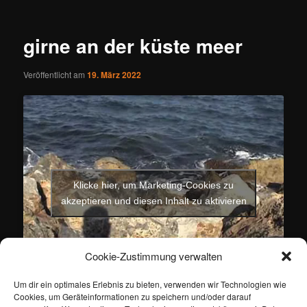
girne an der küste meer
Veröffentlicht am
19. März 2022
Klicke hier, um Marketing-Cookies zu
akzeptieren und diesen Inhalt zu aktivieren
Cookie-Zustimmung verwalten
Um dir ein optimales Erlebnis zu bieten, verwenden wir Technologien wie
Cookies, um Geräteinformationen zu speichern und/oder darauf
Dieser Eintrag wurde von
ertan
unter
Gesellschaft
veröffentlicht.