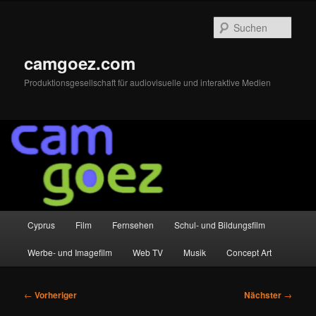
Zum
primären
Such
Inhalt
springen
camgoez.com
Produktionsgesellschaft für audiovisuelle und interaktive Medien
Hauptmenü
Cyprus
Film
Fernsehen
Schul- und Bildungsfilm
Werbe- und Imagefilm
Web TV
Musik
Concept Art
Beitragsnavigation
←
Vorheriger
Nächster
→