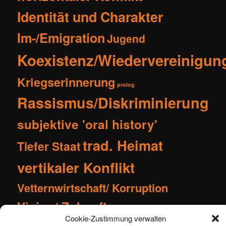
Identität und Charakter
Im-/Emigration
Jugend
Koexistenz/Wiedervereinigun
Kriegserinnerung
prolog
Rassismus/Diskriminierung
subjektive 'oral history'
trad. Heimat
Tiefer Staat
vertikaler Konflikt
Vetternwirtschaft/ Korruption
Vision/ Zukunft
Cookie-Zustimmung verwalten
zwischenmenschl. Beziehungen