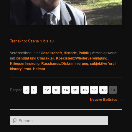
Transkript Szene 1 bis 10
Veröffentlicht unter
Gesellschaft
,
Historie
,
Politik
|
Verschlagwortet
mit
Identität und Charakter
,
Koexistenz/Wiedervereinigung
,
Kriegserinnerung
,
Rassismus/Diskriminierung
,
subjektive 'oral
history'
,
trad. Heimat
Pages:
«
1
...
12
13
14
15
16
17
18
19
Beitragsnavigation
Neuere Beiträge
→
S
u
c