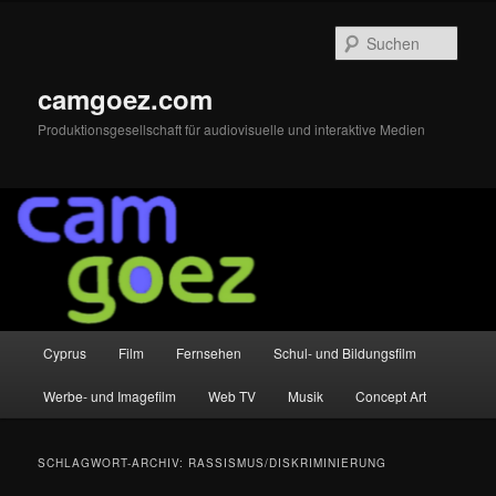
Zum
Zum
primären
sekundären
Such
Inhalt
Inhalt
springen
springen
camgoez.com
Produktionsgesellschaft für audiovisuelle und interaktive Medien
Hauptmenü
Cyprus
Film
Fernsehen
Schul- und Bildungsfilm
Werbe- und Imagefilm
Web TV
Musik
Concept Art
SCHLAGWORT-ARCHIV:
RASSISMUS/DISKRIMINIERUNG