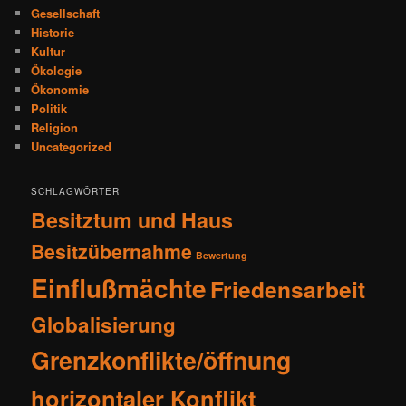
h
Gesellschaft
e
Historie
n
Kultur
Ökologie
Ökonomie
Politik
Religion
Uncategorized
SCHLAGWÖRTER
Besitztum und Haus
Besitzübernahme
Bewertung
Einflußmächte
Friedensarbeit
Globalisierung
Grenzkonflikte/öffnung
horizontaler Konflikt