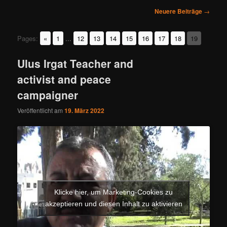
Beitragsnavigation
Neuere Beiträge
→
Pages:
«
1
...
12
13
14
15
16
17
18
19
Ulus Irgat Teacher and
activist and peace
campaigner
Veröffentlicht am
19. März 2022
Klicke hier, um Marketing-Cookies zu
akzeptieren und diesen Inhalt zu aktivieren